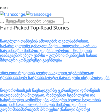
dark
Hand-Picked
Top-Read Stories
ჩადებული თანხების ამოღების თვალსაზრისით,
საქართველოზე გამავალ ბაქო – თბილისი – ყარსის
სარკინიგზო მიმართულებას თურქეთ – სომხეთის
დამაკავშირებელ ყარსი – გიუმრის რკინიგზის სახით
მძლავრი კონკურენტი გაუჩნდება
უზბეკეთი რუსეთის გვერდის ავლით ეტაპობრივად
ტრანსკასპიურ სატრანსპორტო მარშრუტში ინტეგრირდება
ნოვოროსიისკის ნავსადგურზე უკრაინული დრონების
თავდასხმების შედეგად, რამდენად სტაბილური და
ხანგრძლივი აღმოჩნდება ყაზახური ნედლი ნავთობის
ბათუმის ნავთობტერმინალის მიმართულებით
გადმომისამართების პროცესი? (ნაწილი მეორე)