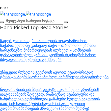
dark
Hand-Picked
Top-Read Stories
ჩადებული თანხების ამოღების თვალსაზრისით,
საქართველოზე გამავალ ბაქო – თბილისი – ყარსის
სარკინიგზო მიმართულებას თურქეთ – სომხეთის
დამაკავშირებელ ყარსი – გიუმრის რკინიგზის სახით
მძლავრი კონკურენტი გაუჩნდება
უზბეკეთი რუსეთის გვერდის ავლით ეტაპობრივად
ტრანსკასპიურ სატრანსპორტო მარშრუტში ინტეგრირდება
ნოვოროსიისკის ნავსადგურზე უკრაინული დრონების
თავდასხმების შედეგად, რამდენად სტაბილური და
ხანგრძლივი აღმოჩნდება ყაზახური ნედლი ნავთობის
ბათუმის ნავთობტერმინალის მიმართულებით
გადმომისამართების პროცესი? (ნაწილი მეორე)